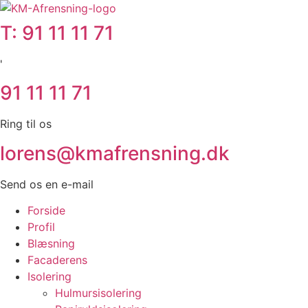
Videre
til
T: 91 11 11 71
indhold
'
91 11 11 71
Ring til os
lorens@kmafrensning.dk
Send os en e-mail
Forside
Profil
Blæsning
Facaderens
Isolering
Hulmursisolering